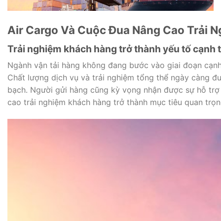
Air Cargo Và Cuộc Đua Nâng Cao Trải 
Trải nghiệm khách hàng trở thành yếu tố cạnh 
Ngành vận tải hàng không đang bước vào giai đoạn cạnh
Chất lượng dịch vụ và trải nghiệm tổng thể ngày càng 
bạch. Người gửi hàng cũng kỳ vọng nhận được sự hỗ trợ c
cao trải nghiệm khách hàng trở thành mục tiêu quan trọn