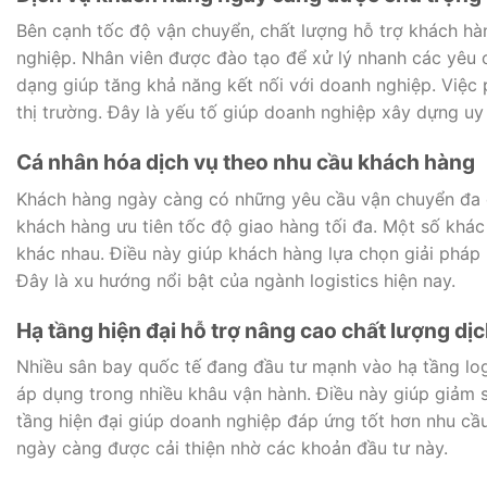
Bên cạnh tốc độ vận chuyển, chất lượng hỗ trợ khách h
nghiệp. Nhân viên được đào tạo để xử lý nhanh các yêu c
dạng giúp tăng khả năng kết nối với doanh nghiệp. Việc p
thị trường. Đây là yếu tố giúp doanh nghiệp xây dựng uy t
Cá nhân hóa dịch vụ theo nhu cầu khách hàng
Khách hàng ngày càng có những yêu cầu vận chuyển đa dạ
khách hàng ưu tiên tốc độ giao hàng tối đa. Một số khác 
khác nhau. Điều này giúp khách hàng lựa chọn giải pháp
Đây là xu hướng nổi bật của ngành logistics hiện nay.
Hạ tầng hiện đại hỗ trợ nâng cao chất lượng dị
Nhiều sân bay quốc tế đang đầu tư mạnh vào hạ tầng log
áp dụng trong nhiều khâu vận hành. Điều này giúp giảm s
tầng hiện đại giúp doanh nghiệp đáp ứng tốt hơn nhu cầu
ngày càng được cải thiện nhờ các khoản đầu tư này.