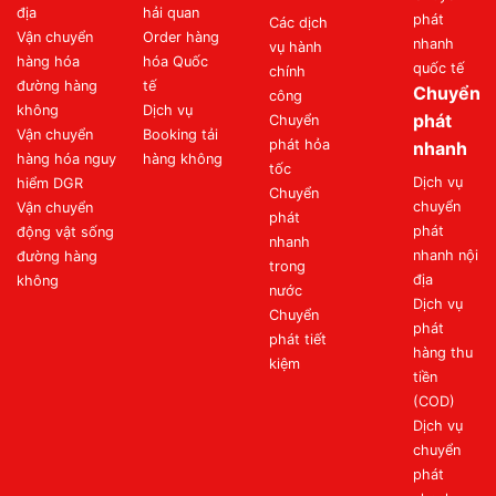
địa
hải quan
phát
Các dịch
Vận chuyển
Order hàng
nhanh
vụ hành
hàng hóa
hóa Quốc
quốc tế
chính
đường hàng
tế
Chuyển
công
không
Dịch vụ
phát
Chuyển
Vận chuyển
Booking tải
phát hỏa
nhanh
hàng hóa nguy
hàng không
tốc
Dịch vụ
hiểm DGR
Chuyển
chuyển
Vận chuyển
phát
phát
động vật sống
nhanh
nhanh nội
đường hàng
trong
địa
không
nước
Dịch vụ
Chuyển
phát
phát tiết
hàng thu
kiệm
tiền
(COD)
Dịch vụ
chuyển
phát