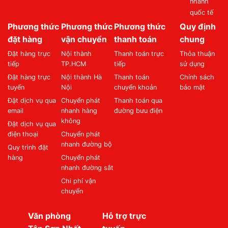
nhanh
quốc tế
Phương thức
Phương thức
Phương thức
Quy định
đặt hàng
vận chuyển
thanh toán
chung
Đặt hàng trực
Nội thành
Thanh toán trực
Thỏa thuận
tiếp
TP.HCM
tiếp
sử dụng
Đặt hàng trực
Nội thành Hà
Thanh toán
Chính sách
tuyến
Nội
chuyển khoản
bảo mật
Đặt dịch vụ qua
Chuyển phát
Thanh toán qua
email
nhanh hàng
đường bưu điện
không
Đặt dịch vụ qua
điện thoại
Chuyển phát
nhanh đường bộ
Quy trình đặt
hàng
Chuyển phát
nhanh đường sắt
Chi phí vận
chuyển
Văn phòng
Hỗ trợ trực