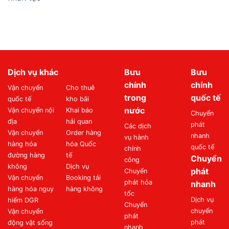
Dịch vụ khác
Bưu
Bưu
chính
chính
Vận chuyển
Cho thuê
trong
quốc tế
quốc tế
kho bãi
nước
Vận chuyển nội
Khai báo
Chuyển
địa
hải quan
phát
Các dịch
Vận chuyển
Order hàng
nhanh
vụ hành
hàng hóa
hóa Quốc
quốc tế
chính
đường hàng
tế
Chuyển
công
không
Dịch vụ
phát
Chuyển
Vận chuyển
Booking tải
phát hỏa
nhanh
hàng hóa nguy
hàng không
tốc
Dịch vụ
hiểm DGR
Chuyển
chuyển
Vận chuyển
phát
phát
động vật sống
nhanh