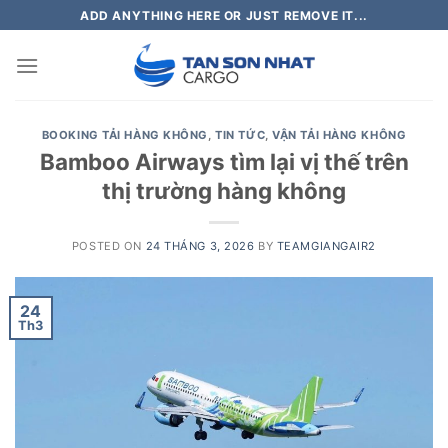
Skip
ADD ANYTHING HERE OR JUST REMOVE IT...
to
content
BOOKING TẢI HÀNG KHÔNG
,
TIN TỨC
,
VẬN TẢI HÀNG KHÔNG
Bamboo Airways tìm lại vị thế trên
thị trường hàng không
POSTED ON
24 THÁNG 3, 2026
BY
TEAMGIANGAIR2
24
Th3