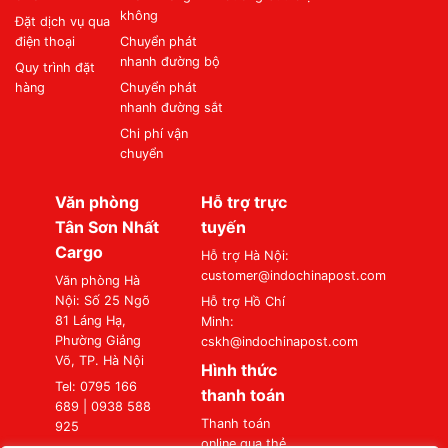
không
Đặt dịch vụ qua
điện thoại
Chuyển phát
nhanh đường bộ
Quy trình đặt
hàng
Chuyển phát
nhanh đường sắt
Chi phí vận
chuyển
Văn phòng
Hỗ trợ trực
Tân Sơn Nhất
tuyến
Cargo
Hỗ trợ Hà Nội:
customer@indochinapost.com
Văn phòng Hà
Nội: Số 25 Ngõ
Hỗ trợ Hồ Chí
81 Láng Hạ,
Minh:
Phường Giảng
cskh@indochinapost.com
Võ, TP. Hà Nội
Hình thức
Tel: 0795 166
thanh toán
689 | 0938 588
Thanh toán
925
online qua thẻ