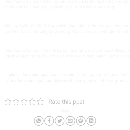
Việc đầu tư đội bay đòi hỏi nguồn vốn lớn. Đây là thách thức không n
chiến lược tài chính hợp lý. Quản lý rủi ro trở nên quan trọng.
Vai trò của đội bay trong chiến lược dài hạn
Đội bay là yếu tố cốt lõi trong chiến lược phát triển. Vietnam Airlin
bay hiện đại là nền tảng tăng trưởng. Đây là yếu tố quyết định thành
Triển vọng phát triển trong tương lai
Việc đầu tư đội bay mở ra nhiều cơ hội phát triển. Vietnam Airlines 
Với chiến lược đúng đắn, hãng có thể tăng trưởng mạnh. Tương lai đư
Xem thêm:
Logistics đứng sau ngành sự kiện toàn cầu đang phát triển mạnh mẽ
https://indochinapost.com/dich-vu-chuyen-phat-nhanh-trong-nuoc-
Rate this post