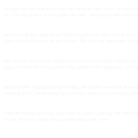
Tăng khả năng cạnh tranh với hãng quốc tế
Đội bay hiện đại giúp hãng nâng cao năng lực cạnh tranh. Vietnam Ai
lại. Chất lượng dịch vụ cũng được cải thiện. Hãng hướng đến tiêu ch
Tối ưu chi phí vận hành dài hạn
Máy bay mới giúp giảm chi phí nhiên liệu đáng kể. Điều này rất quan t
Hãng có thể kiểm soát chi phí tốt hơn. Đây là lợi thế cạnh tranh dài h
Nâng cao trải nghiệm hành khách
Đội bay mới mang lại trải nghiệm tốt hơn cho hành khách. Không gian 
nâng cao hình ảnh thương hiệu. Trải nghiệm khách hàng được cải thiệ
Thúc đẩy vận tải hàng hóa hàng không
Máy bay thân rộng giúp tăng khả năng vận chuyển hàng hóa. Khoang c
tuyến quốc tế. Vận tải hàng hóa trở thành nguồn thu quan trọng. Đ
Ứng dụng công nghệ trong khai thác đội bay
Vietnam Airlines áp dụng công nghệ vào quản lý đội bay. Hệ thống th
ưu lịch trình bay. Hãng nâng cao khả năng cạnh tranh.
Đối mặt với thách thức tài chính và thị trường