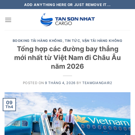
Skip
ADD ANYTHING HERE OR JUST REMOVE IT...
to
content
BOOKING TẢI HÀNG KHÔNG
,
TIN TỨC
,
VẬN TẢI HÀNG KHÔNG
Tổng hợp các đường bay thẳng
mới nhất từ Việt Nam đi Châu Âu
năm 2026
POSTED ON
9 THÁNG 4, 2026
BY
TEAMGIANGAIR2
09
Th4