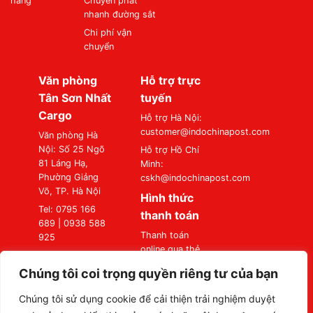
hàng
Chuyển phát
nhanh đường sắt
Chi phí vận
chuyển
Văn phòng
Hỗ trợ trực
Tân Sơn Nhất
tuyến
Cargo
Hỗ trợ Hà Nội:
customer@indochinapost.com
Văn phòng Hà
Nội: Số 25 Ngõ
Hỗ trợ Hồ Chí
81 Láng Hạ,
Minh:
Phường Giảng
cskh@indochinapost.com
Võ, TP. Hà Nội
Hình thức
Tel: 0795 166
thanh toán
689 | 0938 588
Thanh toán
925
online qua thẻ
Văn phòng Sài
Ngân Hàng
Gòn: Số 87
Chúng tôi coi trọng quyền riêng tư của bạn
Thanh toán tại
Đường A4
Văn Phòng
(K300), Phường
Chúng tôi sử dụng cookie để cải thiện trải nghiệm duyệt
Bảy Hiền, TP. Hồ