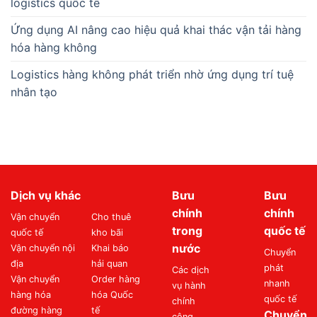
logistics quốc tế
Ứng dụng AI nâng cao hiệu quả khai thác vận tải hàng
hóa hàng không
Logistics hàng không phát triển nhờ ứng dụng trí tuệ
nhân tạo
Dịch vụ khác
Bưu
Bưu
chính
chính
Vận chuyển
Cho thuê
trong
quốc tế
quốc tế
kho bãi
nước
Vận chuyển nội
Khai báo
Chuyển
địa
hải quan
phát
Các dịch
Vận chuyển
Order hàng
nhanh
vụ hành
hàng hóa
hóa Quốc
quốc tế
chính
đường hàng
tế
Chuyển
công