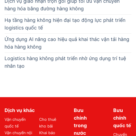
Dịch vụ giao nhận trọn gói giúp tối ưu vận chuyển
hàng hóa bằng đường hàng không
Hạ tầng hàng không hiện đại tạo động lực phát triển
logistics quốc tế
Ứng dụng AI nâng cao hiệu quả khai thác vận tải hàng
hóa hàng không
Logistics hàng không phát triển nhờ ứng dụng trí tuệ
nhân tạo
Dịch vụ khác
Bưu
Bưu
chính
chính
Vận chuyển
Cho thuê
trong
quốc tế
quốc tế
kho bãi
nước
Vận chuyển nội
Khai báo
Chuyển