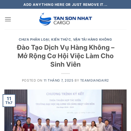
Skip
ADD ANYTHING HERE OR JUST REMOVE IT...
to
content
CHƯA PHÂN LOẠI
,
KIẾN THỨC
,
VẬN TẢI HÀNG KHÔNG
Đào Tạo Dịch Vụ Hàng Không –
Mở Rộng Cơ Hội Việc Làm Cho
Sinh Viên
POSTED ON
11 THÁNG 7, 2025
BY
TEAMGIANGAIR2
11
Th7