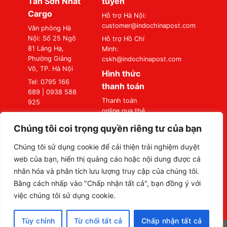
Tân Sơn Nhất
tuyến
Cargo
Hỗ trợ Hà Nội:
customer@indochinapost.com
Văn phòng Hà
Nội: Số 25 Ngõ
Hỗ trợ Hồ Chí
81 Láng Hạ,
Minh:
Phường Giảng
cskh@indochinapost.com
Võ, TP. Hà Nội
Hình thức
Tel: 0795 166
thanh toán
689 | 0938 588
Thanh toán
925
online qua thẻ
Văn phòng Sài
Ngân Hàng
Gòn: Số 87
Chúng tôi coi trọng quyền riêng tư của bạn
Thanh toán tại
Đường A4
Văn Phòng
(K300), Phường
Chúng tôi sử dụng cookie để cải thiện trải nghiệm duyệt
Bảy Hiền, TP. Hồ
web của bạn, hiển thị quảng cáo hoặc nội dung được cá
Chí Minh
nhân hóa và phân tích lưu lượng truy cập của chúng tôi.
Tel: 0795 166
Bằng cách nhấp vào "Chấp nhận tất cả", bạn đồng ý với
689 | 0938 588
việc chúng tôi sử dụng cookie.
925
Tùy chỉnh
Từ chối tất cả
Chấp nhận tất cả