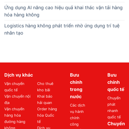
Ứng dụng AI nâng cao hiệu quả khai thác vận tải hàng
hóa hàng không
Logistics hàng không phát triển nhờ ứng dụng trí tuệ
nhân tạo
Dịch vụ khác
Bưu
Bưu
chính
chính
Vận chuyển
Cho thuê
trong
quốc tế
quốc tế
kho bãi
nước
Vận chuyển nội
Khai báo
Chuyển
địa
hải quan
phát
Các dịch
Vận chuyển
Order hàng
nhanh
vụ hành
hàng hóa
hóa Quốc
quốc tế
chính
đường hàng
tế
Chuyển
công
không
Dịch vụ