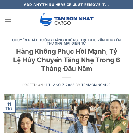
Skip
ADD ANYTHING HERE OR JUST REMOVE IT...
to
content
CHUYỂN PHÁT ĐƯỜNG HÀNG KHÔNG
,
TIN TỨC
,
VẬN CHUYỂN
THƯƠNG MẠI ĐIỆN TỬ
Hàng Không Phục Hồi Mạnh, Tỷ
Lệ Hủy Chuyến Tăng Nhẹ Trong 6
Tháng Đầu Năm
POSTED ON
11 THÁNG 7, 2025
BY
TEAMGIANGAIR2
11
Th7