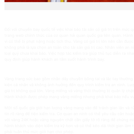
Đi máy bay có được man
Quy định đối với chuyến bay quốc tế
Đối với chuyển bay quốc tế việc khai báo tài sản có giá trị trên mức 
trang web chính thức của cơ quan hải quan quốc gia liên quan. Hàn
vì có thể bị phạt nặng hoặc tịch thu. Vàng có giá trị lớn nên cần đượ
không phải là lựa chọn an toàn cho tài sản giá trị cao. Nhân viên an n
loại quý chưa khai báo. Việc hợp tác kiểm tra giúp thủ tục diễn ra 
quy định giúp hành khách an tâm suốt hành trình bay.
Các loại vàng được phép mang theo trên máy bay
Vàng trang sức bao gồm nhẫn dây chuyền bông tai và lắc tay thườn
kiện cá nhân và không ảnh hưởng đến quy trình kiểm tra an ninh. Lượ
giá trị không quá lớn. Vàng miếng và vàng thỏi thường bị quản lý chặt
Hành khách được phép mang vàng miếng nhưng phải khai báo nếu vư
Một số quốc gia giới hạn lượng vàng mang vào để tránh gian lận và r
tin rõ ràng để tiện kiểm tra. Cơ quan an ninh có thể yêu cầu cân hoặ
với vàng 24K hoặc vàng nguyên chất cần giấy tờ rõ ràng để chứng 
hành khách vào diện kiểm tra kỹ hơn và có thể kéo dài thời gian là
phải tuân thủ mức giới hạn cho phép.