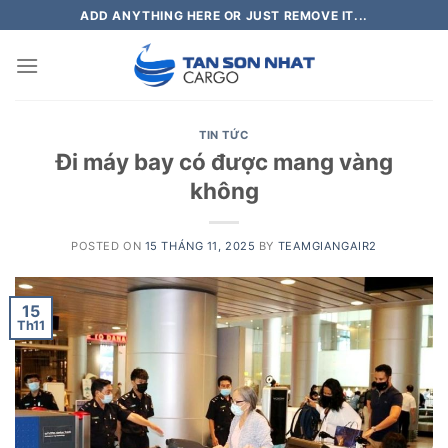
Skip
ADD ANYTHING HERE OR JUST REMOVE IT...
to
content
TIN TỨC
Đi máy bay có được mang vàng
không
POSTED ON
15 THÁNG 11, 2025
BY
TEAMGIANGAIR2
15
Th11