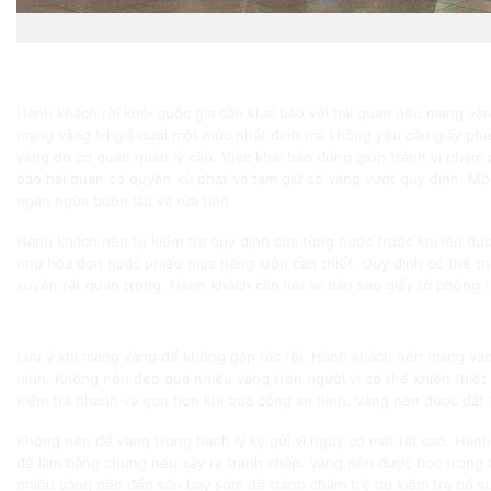
Đi máy bay có được man
Quy định hải quan khi mang vàng ra nước ngoài
Hành khách rời khỏi quốc gia cần khai báo với hải quan nếu mang v
mang vàng trị giá dưới một mức nhất định mà không yêu cầu giấy p
vàng do cơ quan quản lý cấp. Việc khai báo đúng giúp tránh vi phạm 
báo hải quan có quyền xử phạt và tạm giữ số vàng vượt quy định. Mộ
ngăn ngừa buôn lậu và rửa tiền.
Hành khách nên tự kiểm tra quy định của từng nước trước khi lên đư
như hóa đơn hoặc phiếu mua hàng luôn cần thiết. Quy định có thể th
xuyên rất quan trọng. Hành khách cần lưu lại bản sao giấy tờ phòng 
Kết luận:
Lưu ý khi mang vàng để không gặp rắc rối. Hành khách nên mang vàng 
ninh. Không nên đeo quá nhiều vàng trên người vì có thể khiến thiết b
kiểm tra nhanh và gọn hơn khi qua cổng an ninh. Vàng nên được đặt t
Không nên để vàng trong hành lý ký gửi vì nguy cơ mất rất cao. Hàn
để làm bằng chứng nếu xảy ra tranh chấp. Vàng nên được bọc trong t
nhiều vàng nên đến sân bay sớm để tránh chậm trễ do kiểm tra bổ su