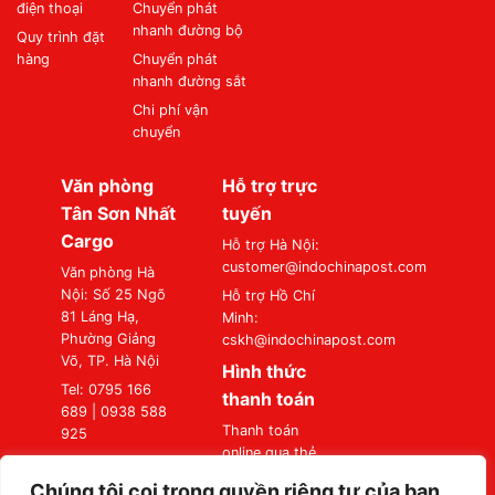
điện thoại
Chuyển phát
nhanh đường bộ
Quy trình đặt
hàng
Chuyển phát
nhanh đường sắt
Chi phí vận
chuyển
Văn phòng
Hỗ trợ trực
Tân Sơn Nhất
tuyến
Cargo
Hỗ trợ Hà Nội:
customer@indochinapost.com
Văn phòng Hà
Nội: Số 25 Ngõ
Hỗ trợ Hồ Chí
81 Láng Hạ,
Minh:
Phường Giảng
cskh@indochinapost.com
Võ, TP. Hà Nội
Hình thức
Tel: 0795 166
thanh toán
689 | 0938 588
Thanh toán
925
online qua thẻ
Văn phòng Sài
Ngân Hàng
Gòn: Số 87
Chúng tôi coi trọng quyền riêng tư của bạn