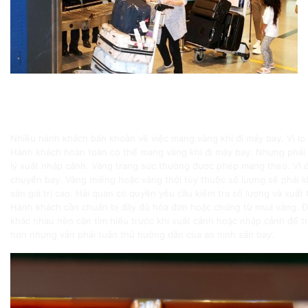
Đi máy bay có được mang vàng không
Quy định chung về việc mang vàng khi đi máy bay
Nhiều hành khách băn khoăn về việc mang vàng khi đi máy bay. Vì lo 
Hành khách hoàn toàn có thể mang vàng khi đi máy bay. Nhưng phải
lý xuất nhập cảnh. Vàng trang sức thường được phép mang theo. Vì 
chuyến bay. Vàng miếng hoặc vàng thỏi tùy thuộc số lượng sẽ phải kha
sản giá trị cao. Hải quan có quyền yêu cầu kiểm tra số lượng và xuất
Hành khách cần chuẩn bị đầy đủ hóa đơn hoặc chứng từ mua vàng. Để
khác nhau nên cần tìm hiểu trước khi xuất cảnh hoặc nhập cảnh để tr
hơn nhưng vẫn phải tuân thủ hướng dẫn của an ninh sân bay.