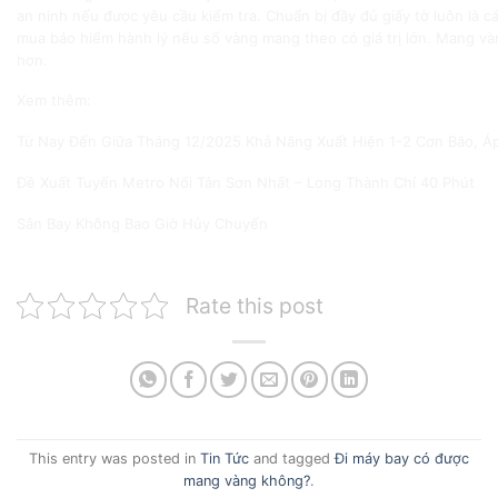
an ninh nếu được yêu cầu kiểm tra. Chuẩn bị đầy đủ giấy tờ luôn là 
mua bảo hiểm hành lý nếu số vàng mang theo có giá trị lớn. Mang và
hơn.
Xem thêm:
Từ Nay Đến Giữa Tháng 12/2025 Khả Năng Xuất Hiện 1-2 Cơn Bão, Áp
Đề Xuất Tuyến Metro Nối Tân Sơn Nhất – Long Thành Chỉ 40 Phút
Sân Bay Không Bao Giờ Hủy Chuyến
Rate this post
This entry was posted in
Tin Tức
and tagged
Đi máy bay có được
mang vàng không?
.