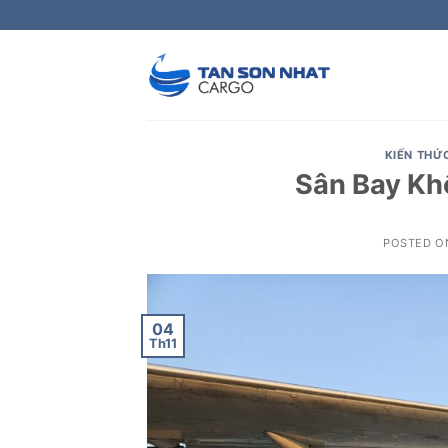
Skip
to
content
KIẾN THỨ
Sân Bay Kh
POSTED 
04
Th11