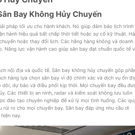
 Sân Bay Không Hủy Chuyến
ải pháp tối ưu cho hành khách. Nó giúp đảm bảo lịch trình
ận hành hiệu quả bất chấp thời tiết hoặc sự cố kỹ thuật. H
ễ chuyến hoặc thay đổi lịch. Các hãng hàng không và doanh
iếp. Năng lực vận hành cao giúp sân bay đạt chuẩn quốc tế 
hách nội địa và quốc tế. Sân bay không hủy chuyến góp phầ
ách hàng lựa chọn sân bay vì độ chính xác và dịch vụ ổn đị
o dõi, dự báo và điều phối kịp thời. Mọi chuyến bay đều đư
. Các thiết bị an ninh, radar và kiểm soát không lưu luôn
ược đào tạo chuyên nghiệp để xử lý mọi tình huống. Các qu
ểu rủi ro cho mọi chuyến bay. Sân bay đáp ứng nhu cầu di
hiện nay.