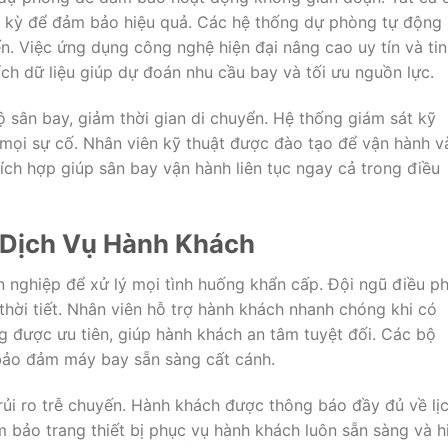
h kỳ để đảm bảo hiệu quả. Các hệ thống dự phòng tự động
n. Việc ứng dụng công nghệ hiện đại nâng cao uy tín và tin
h dữ liệu giúp dự đoán nhu cầu bay và tối ưu nguồn lực.
 sân bay, giảm thời gian di chuyển. Hệ thống giám sát kỹ
 mọi sự cố. Nhân viên kỹ thuật được đào tạo để vận hành v
tích hợp giúp sân bay vận hành liên tục ngay cả trong điều
 Dịch Vụ Hành Khách
 nghiệp để xử lý mọi tình huống khẩn cấp. Đội ngũ điều ph
h thời tiết. Nhân viên hỗ trợ hành khách nhanh chóng khi có
g được ưu tiên, giúp hành khách an tâm tuyệt đối. Các bộ
bảo đảm máy bay sẵn sàng cất cánh.
 rủi ro trễ chuyến. Hành khách được thông báo đầy đủ về lị
m bảo trang thiết bị phục vụ hành khách luôn sẵn sàng và h