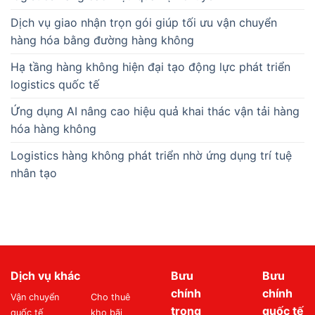
Dịch vụ giao nhận trọn gói giúp tối ưu vận chuyển
hàng hóa bằng đường hàng không
Hạ tầng hàng không hiện đại tạo động lực phát triển
logistics quốc tế
Ứng dụng AI nâng cao hiệu quả khai thác vận tải hàng
hóa hàng không
Logistics hàng không phát triển nhờ ứng dụng trí tuệ
nhân tạo
Dịch vụ khác
Bưu
Bưu
chính
chính
Vận chuyển
Cho thuê
trong
quốc tế
quốc tế
kho bãi