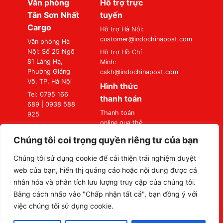
Văn phòng
Hỗ trợ trực
Tân Sơn Nhất
tuyến
Cargo
Hỗ trợ Hà Nội:
customer@indochinapost.com
Văn phòng Hà
Nội: Số 25 Ngõ
Hỗ trợ Hồ Chí
81 Láng Hạ,
Minh:
Phường Giảng
cskh@indochinapost.com
Võ, TP. Hà Nội
Hình thức
Tel: 0795 166
thanh toán
689 | 0938 588
Thanh toán
925
online qua thẻ
Văn phòng Sài
Ngân Hàng
Gòn: Số 87
Chúng tôi coi trọng quyền riêng tư của bạn
Thanh toán tại
Đường A4
Văn Phòng
(K300), Phường
Chúng tôi sử dụng cookie để cải thiện trải nghiệm duyệt
Bảy Hiền, TP. Hồ
web của bạn, hiển thị quảng cáo hoặc nội dung được cá
Chí Minh
nhân hóa và phân tích lưu lượng truy cập của chúng tôi.
Tel: 0795 166
Bằng cách nhấp vào "Chấp nhận tất cả", bạn đồng ý với
689 | 0938 588
việc chúng tôi sử dụng cookie.
925