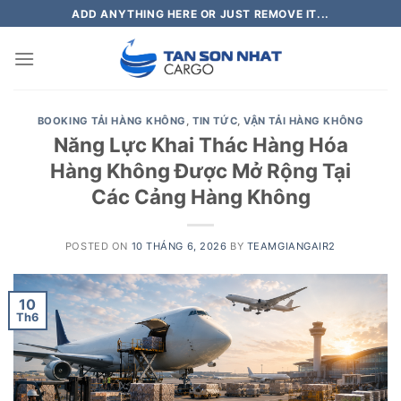
Skip
ADD ANYTHING HERE OR JUST REMOVE IT...
to
content
BOOKING TẢI HÀNG KHÔNG
,
TIN TỨC
,
VẬN TẢI HÀNG KHÔNG
Năng Lực Khai Thác Hàng Hóa
Hàng Không Được Mở Rộng Tại
Các Cảng Hàng Không
POSTED ON
10 THÁNG 6, 2026
BY
TEAMGIANGAIR2
10
Th6