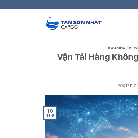
Skip
to
content
BOOKING TẢI 
Vận Tải Hàng Không
POSTED O
10
Th6