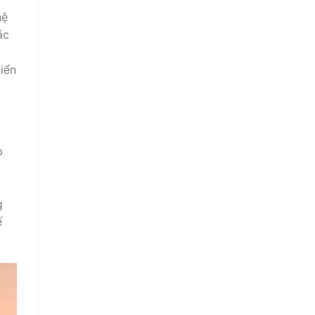
hệ
ác
iển
p
g
ế