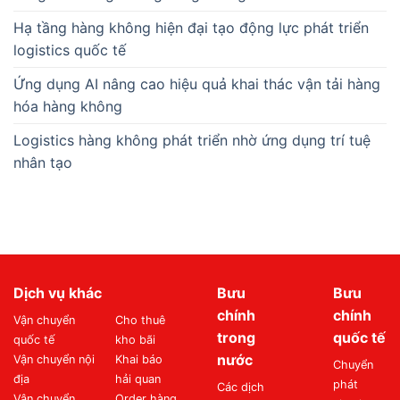
Hạ tầng hàng không hiện đại tạo động lực phát triển
logistics quốc tế
Ứng dụng AI nâng cao hiệu quả khai thác vận tải hàng
hóa hàng không
Logistics hàng không phát triển nhờ ứng dụng trí tuệ
nhân tạo
Dịch vụ khác
Bưu
Bưu
chính
chính
Vận chuyển
Cho thuê
trong
quốc tế
quốc tế
kho bãi
nước
Vận chuyển nội
Khai báo
Chuyển
địa
hải quan
phát
Các dịch
Vận chuyển
Order hàng