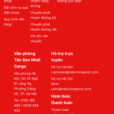
email
nhanh hàng
đường bưu điện
không
Đặt dịch vụ qua
điện thoại
Chuyển phát
nhanh đường bộ
Quy trình đặt
hàng
Chuyển phát
nhanh đường sắt
Chi phí vận
chuyển
Văn phòng
Hỗ trợ trực
Tân Sơn Nhất
tuyến
Cargo
Hỗ trợ Hà Nội:
customer@indochinapost.com
Văn phòng Hà
Nội: Số 25 Ngõ
Hỗ trợ Hồ Chí
81 Láng Hạ,
Minh:
Phường Giảng
cskh@indochinapost.com
Võ, TP. Hà Nội
Hình thức
Tel: 0795 166
thanh toán
689 | 0938 588
Thanh toán
925