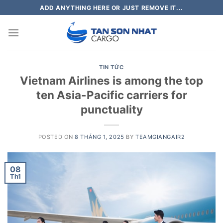
Skip
ADD ANYTHING HERE OR JUST REMOVE IT...
to
content
TIN TỨC
Vietnam Airlines is among the top
ten Asia-Pacific carriers for
punctuality
POSTED ON
8 THÁNG 1, 2025
BY
TEAMGIANGAIR2
08
Th1